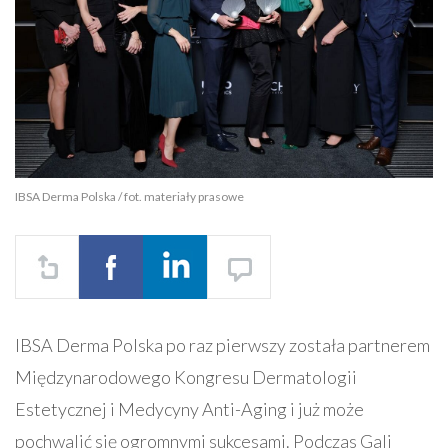
IBSA Derma Polska / fot. materiały prasowe
IBSA Derma Polska po raz pierwszy została partnerem
Międzynarodowego Kongresu Dermatologii
Estetycznej i Medycyny Anti-Aging i już może
pochwalić się ogromnymi sukcesami. Podczas Gali