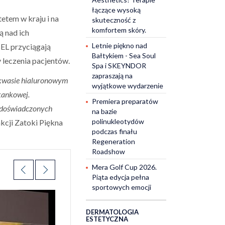
łączące wysoką
etem w kraju i na
skuteczność z
komfortem skóry.
ą nad ich
Letnie piękno nad
EL przyciągają
Bałtykiem - Sea Soul
y leczenia pacjentów.
Spa i SKEYNDOR
zapraszają na
 kwasie hialuronowym
wyjątkowe wydarzenie
tkankowej.
Premiera preparatów
k doświadczonych
na bazie
polinukleotydów
kcji Zatoki Piękna
podczas finału
Regeneration
Roadshow
Mera Golf Cup 2026.
Piąta edycja pełna
sportowych emocji
DERMATOLOGIA
ESTETYCZNA