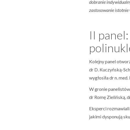
dobranie indywidualn
zastosowanie istotni
II panel
polinuk
Kolejny panel otwor
dr D. Kuczyńską-Sch
wygłosiła dr n. med
W gronie panelistów
dr Romę Zielińską, 
Eksperci rozmawiali 
jakimi dysponują sku