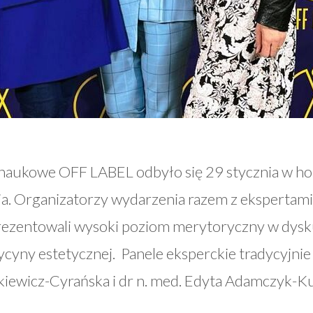
aukowe OFF LABEL odbyło się 29 stycznia w hot
a. Organizatorzy wydarzenia razem z ekspertam
prezentowali wysoki poziom merytoryczny w dysk
cyny estetycznej. Panele eksperckie tradycyjni
kiewicz-Cyrańska i dr n. med. Edyta Adamczyk-K