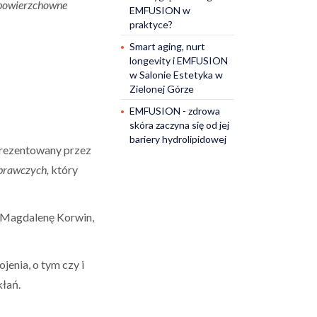
h powierzchowne
EMFUSION w
praktyce?
Smart aging, nurt
longevity i EMFUSION
w Salonie Estetyka w
Zielonej Górze
EMFUSION - zdrowa
skóra zaczyna się od jej
bariery hydrolipidowej
rezentowany przez
prawczych,
który
. Magdalenę Korwin,
jenia, o tym czy i
kłań.