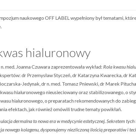
pozjum naukowego OFF LABEL wypełniony był tematami, które 
.
 kwas hialuronowy
. n. med. Joanna Czuwara zaprezentowała wykład:
Rola kwasu hial
ekspertów: dr Przemysław Styczeń, dr Katarzyna Kwarecka, dr Kat
Boczarska-Jedynak, dr n. med. Tomasz Pniewski, dr Marek Pitucha
kwasu hialuronowego nieusieciowany oraz stabilizowanego, o st
kwasu hialuronowego, o preparatach rekomendowanych do zabiegó
nia efektach, jak również omówili trudne tematy powikłań.
ulacja dermalna to nowa era w medycynie estetycznej. Sekretem tych t
cja nowego kolagenu, dysponujemy niezliczoną ilością preparatów i te