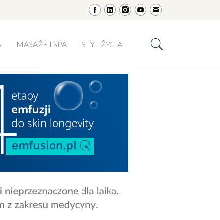
A
MASAŻE I SPA
STYL ŻYCIA