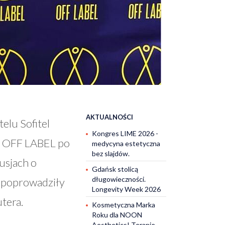
AKTUALNOŚCI
elu Sofitel
Kongres LIME 2026 -
i OFF LABEL po
medycyna estetyczna
bez slajdów.
usjach o
Gdańsk stolicą
długowieczności.
e poprowadziły
Longevity Week 2026
utera.
Kosmetyczna Marka
Roku dla NOON
Aesthetics! Terapie