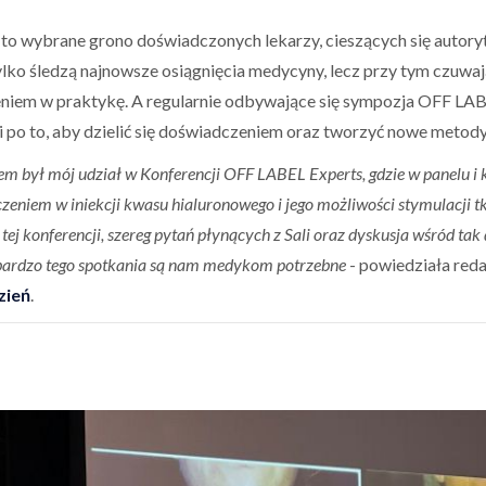
to wybrane grono doświadczonych lekarzy, cieszących się autoryt
tylko śledzą najnowsze osiągnięcia medycyny, lecz przy tym czuwaj
eniem w praktykę. A regularnie odbywające się sympozja OFF LAB
ki po to, aby dzielić się doświadczeniem oraz tworzyć nowe metod
m był mój udział w Konferencji OFF LABEL Experts, gdzie w panelu i
czeniem w iniekcji kwasu hialuronowego i jego możliwości stymulacji 
ej konferencji, szereg pytań płynących z Sali oraz dyskusja wśród ta
 bardzo tego spotkania są nam medykom potrzebne
- powiedziała reda
zień
.