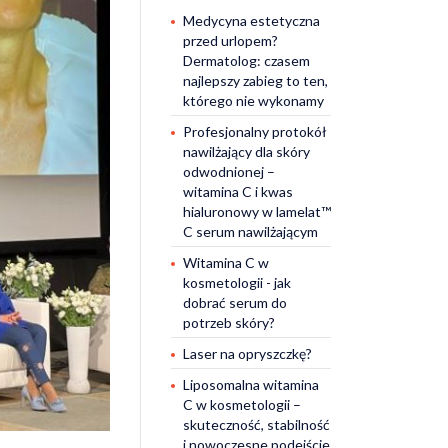
Medycyna estetyczna
przed urlopem?
Dermatolog: czasem
najlepszy zabieg to ten,
którego nie wykonamy
Profesjonalny protokół
nawilżający dla skóry
odwodnionej –
witamina C i kwas
hialuronowy w lamelat™
C serum nawilżającym
Witamina C w
kosmetologii - jak
dobrać serum do
potrzeb skóry?
Laser na opryszczkę?
Liposomalna witamina
C w kosmetologii –
skuteczność, stabilność
i nowoczesne podejście