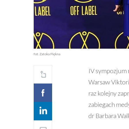
fot. Zatoka Piękna
IV sympozjum n
Warsaw Viktori
raz kolejny za
zabiegach medy
dr Barbara Wal