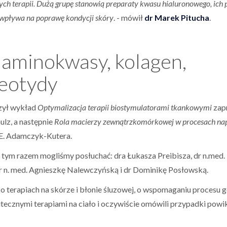
ych terapii. Dużą grupę stanowią preparaty kwasu hialuronowego, ic
e wpływa na poprawę kondycji skóry
. - mówił
dr Marek Pitucha
.
: aminokwasy, kolagen,
leotydy
zył wykład
Optymalizacja terapii biostymulatorami tkankowymi
zap
ulz, a następnie
Rola macierzy zewnątrzkomórkowej w procesach na
. E. Adamczyk-Kutera.
 tym razem mogliśmy posłuchać: dra Łukasza Preibisza, dr n.med
dr n. med. Agnieszkę Nalewczyńską i dr Dominikę Posłowską.
o terapiach na skórze i błonie śluzowej, o wspomaganiu procesu go
tecznymi terapiami na ciało i oczywiście omówili przypadki powi