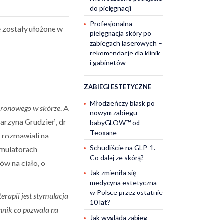
do pielęgnacji
Profesjonalna
zostały ułożone w
pielęgnacja skóry po
zabiegach laserowych –
rekomendacje dla klinik
i gabinetów
ZABIEGI ESTETYCZNE
Młodzieńczy blask po
uronowego w skórze
. A
nowym zabiegu
arzyna Grudzień, dr
babyGLOW™ od
Teoxane
 rozmawiali na
Schudliście na GLP-1.
ymulatorach
Co dalej ze skórą?
w na ciało, o
Jak zmieniła się
medycyna estetyczna
w Polsce przez ostatnie
erapii jest stymulacja
10 lat?
chnik co pozwala na
Jak wygląda zabieg