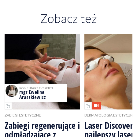
Zobacz też
KOMENTARZ EKSPERTA
mgr Ewelina
Araszkiewicz
ZABIEGI ESTETYCZNE
DERMATOLOGIA ESTETYCZNA
Zabiegi regenerujące i
Laser Discovery
odmładzające z
najlepszy laser