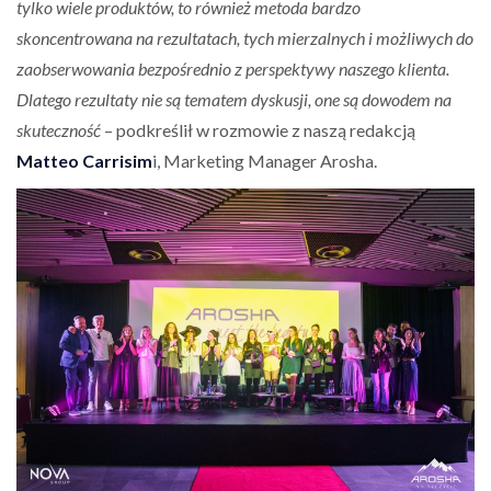
tylko wiele produktów, to również metoda bardzo
skoncentrowana na rezultatach, tych mierzalnych i możliwych do
zaobserwowania bezpośrednio z perspektywy naszego klienta.
Dlatego rezultaty nie są tematem dyskusji, one są dowodem na
skuteczność
– podkreślił w rozmowie z naszą redakcją
Matteo Carrisim
i, Marketing Manager Arosha.