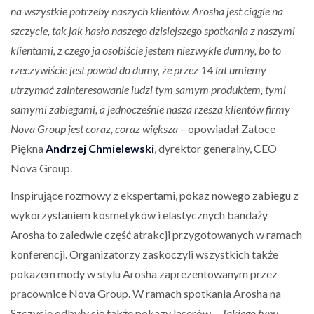
na wszystkie potrzeby naszych klientów. Arosha jest ciągle na
szczycie, tak jak hasło naszego dzisiejszego spotkania z naszymi
klientami, z czego ja osobiście jestem niezwykle dumny, bo to
rzeczywiście jest powód do dumy, że przez 14 lat umiemy
utrzymać zainteresowanie ludzi tym samym produktem, tymi
samymi zabiegami, a jednocześnie nasza rzesza klientów firmy
Nova Group jest coraz, coraz większa
– opowiadał Zatoce
Piękna
Andrzej Chmielewski
, dyrektor generalny, CEO
Nova Group.
Inspirujące rozmowy z ekspertami, pokaz nowego zabiegu z
wykorzystaniem kosmetyków i elastycznych bandaży
Arosha to zaledwie część atrakcji przygotowanych w ramach
konferencji. Organizatorzy zaskoczyli wszystkich także
pokazem mody w stylu Arosha zaprezentowanym przez
pracownice Nova Group. W ramach spotkania Arosha na
Szczycie odbyły się także pokazy laserów. -
Takiego typu