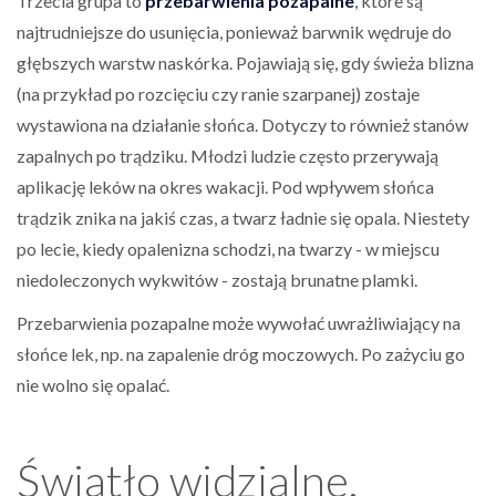
Trzecia grupa to
przebarwienia pozapalne
, które są
najtrudniejsze do usunięcia, ponieważ barwnik wędruje do
głębszych warstw naskórka. Pojawiają się, gdy świeża blizna
(na przykład po rozcięciu czy ranie szarpanej) zostaje
wystawiona na działanie słońca. Dotyczy to również stanów
zapalnych po trądziku. Młodzi ludzie często przerywają
aplikację leków na okres wakacji. Pod wpływem słońca
trądzik znika na jakiś czas, a twarz ładnie się opala. Niestety
po lecie, kiedy opalenizna schodzi, na twarzy - w miejscu
niedoleczonych wykwitów - zostają brunatne plamki.
Przebarwienia pozapalne może wywołać uwrażliwiający na
słońce lek, np. na zapalenie dróg moczowych. Po zażyciu go
nie wolno się opalać.
Światło widzialne,