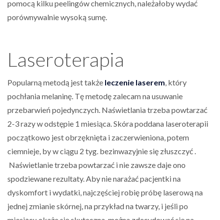
pomocą kilku peelingów chemicznych, należałoby wydać
porównywalnie wysoką sumę.
Laseroterapia
Popularną metodą jest także
leczenie laserem
, który
pochłania melaninę. Tę metodę zalecam na usuwanie
przebarwień pojedynczych. Naświetlania trzeba powtarzać
2-3 razy w odstępie 1 miesiąca. Skóra poddana laseroterapii
początkowo jest obrzęknięta i zaczerwieniona, potem
ciemnieje, by w ciągu 2 tyg. bezinwazyjnie się złuszczyć .
Naświetlanie trzeba powtarzać i nie zawsze daje ono
spodziewane rezultaty. Aby nie narażać pacjentki na
dyskomfort i wydatki, najczęściej robię próbę laserową na
jednej zmianie skórnej, na przykład na twarzy, i jeśli po
miesiącu okaże się skuteczna, można zdecydować się na