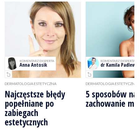
KOMENTARZ EKSPERTA
KOMENTARZ EKSPERTA
Anna Antosik
dr Kamila Padlews
DERMATOLOGIA ESTETYCZNA
DERMATOLOGIA ESTETYCZNA
Najczęstsze błędy
5 sposobów na
popełniane po
zachowanie mł
zabiegach
estetycznych