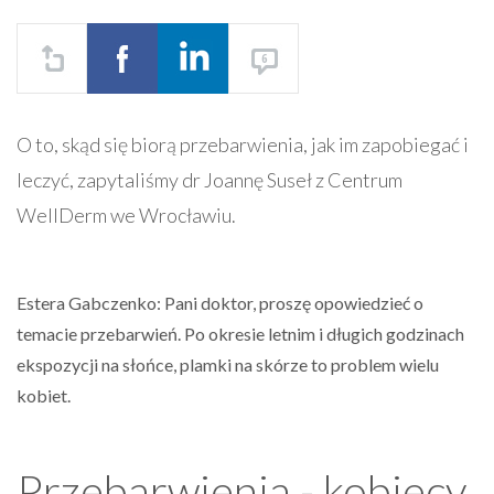
6
O to, skąd się biorą przebarwienia, jak im zapobiegać i
leczyć, zapytaliśmy dr Joannę Suseł z Centrum
WellDerm we Wrocławiu.
Estera Gabczenko: Pani doktor, proszę opowiedzieć o
temacie przebarwień. Po okresie letnim i długich godzinach
ekspozycji na słońce, plamki na skórze to problem wielu
kobiet.
Przebarwienia - kobiecy