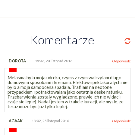
Komentarze
DOROTA
15:36, 24 listopad 2016
Odpowiedz
Melasma byla moja udreka, czyms z czym walczylam dlugo
domowymi sposobami i kremami. Efektow spektakuralych nie
bylo a moja samoocena spadala. Trafilam na neotone
przypadkiem i potraktowalam jako ostatnia deske ratunku.
Przebarwienia zostaly wygladzone, prawie ich nie widac i
czuje sie lepiej. Nadal jestem w trakcie kuracji, ale mysle, ze
teraz moze byc juz tylko lepiej.
AGAAK
13:02, 25 listopad 2016
Odpowiedz