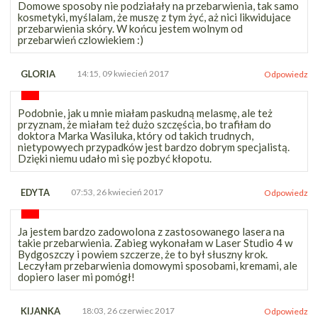
Domowe sposoby nie podziałały na przebarwienia, tak samo
kosmetyki, myślalam, że muszę z tym żyć, aż nici likwidujace
przebarwienia skóry. W końcu jestem wolnym od
przebarwień czlowiekiem :)
GLORIA
14:15, 09 kwiecień 2017
Odpowiedz
Podobnie, jak u mnie miałam paskudną melasmę, ale też
przyznam, że miałam też dużo szczęścia, bo trafiłam do
doktora Marka Wasiluka, który od takich trudnych,
nietypowyech przypadków jest bardzo dobrym specjalistą.
Dzięki niemu udało mi się pozbyć kłopotu.
EDYTA
07:53, 26 kwiecień 2017
Odpowiedz
Ja jestem bardzo zadowolona z zastosowanego lasera na
takie przebarwienia. Zabieg wykonałam w Laser Studio 4 w
Bydgoszczy i powiem szczerze, że to był słuszny krok.
Leczyłam przebarwienia domowymi sposobami, kremami, ale
dopiero laser mi pomógł!
KIJANKA
18:03, 26 czerwiec 2017
Odpowiedz