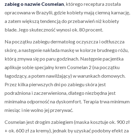
zabieg o nazwie Cosmelan
, którego receptura została
opracowana w Brazylii, gdzie kobiety mają ciemną karnację,
a zatem większą tendencją do przebarwień niż kobiety
blade. Jego skuteczność wynosi ok. 80 procent.
Na początku zabiegu dermatolog oczyszcza i odtłuszcza
skórę, a następnie nakłada maskę w kolorze brudnego różu,
którą zmywa się po paru godzinach. Następnie pacjentka
aplikuje sobie specjalny krem Cosmelan 2 (na początku
łagodzący, a potem nawilżający) w warunkach domowych.
Przez kilka pierwszych dni po zabiegu skóra jest
podrażniona i zaczerwieniona, dlatego niezbędna jest
minimalna odporność na dyskomfort. Terapia trwa minimum
miesiąc i nie wolno jej przerywać.
Cosmelan jest drogim zabiegiem (maska kosztuje ok. 900 zł
+ ok. 600 zł za kremy), jednak by uzyskać podobny efekt za