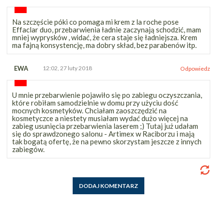
Na szczęście póki co pomaga mi krem z la roche pose
Effaclar duo, przebarwienia ładnie zaczynają schodzić, mam
mniej wyprysków , widać, że cera staje się ładniejsza. Krem
ma fajną konsystencję, ma dobry skład, bez parabenów itp.
EWA
12:02, 27 luty 2018
Odpowiedz
U mnie przebarwienie pojawiło się po zabiegu oczyszczania,
które robiłam samodzielnie w domu przy użyciu dość
mocnych kosmetyków. Chciałam zaoszczędzić na
kosmetyczce a niestety musiałam wydać dużo więcej na
zabieg usunięcia przebarwienia laserem ;) Tutaj już udałam
się do sprawdzonego salonu - Artimex w Raciborzu i mają
tak bogatą ofertę, że na pewno skorzystam jeszcze z innych
zabiegów.
DODAJ KOMENTARZ