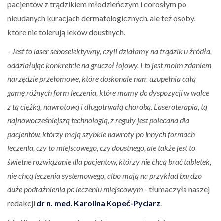
pacjentów z trądzikiem młodzieńczym i dorosłym po
nieudanych kuracjach dermatologicznych, ale też osoby,
które nie tolerują leków doustnych.
-
Jest to laser seboselektywny, czyli działamy na trądzik u źródła,
oddziałując konkretnie na gruczoł łojowy. I to jest moim zdaniem
narzędzie przełomowe, które doskonale nam uzupełnia całą
gamę różnych form leczenia, które mamy do dyspozycji w walce
z tą ciężką, nawrotową i długotrwałą chorobą. Laseroterapia, tą
najnowocześniejszą technologią, z reguły jest polecana dla
pacjentów, którzy mają szybkie nawroty po innych formach
leczenia, czy to miejscowego, czy doustnego, ale także jest to
świetne rozwiązanie dla pacjentów, którzy nie chcą brać tabletek,
nie chcą leczenia systemowego, albo mają na przykład bardzo
duże podrażnienia po leczeniu miejscowym
- tłumaczyła naszej
redakcji
dr n. med. Karolina Kopeć-Pyciarz
.