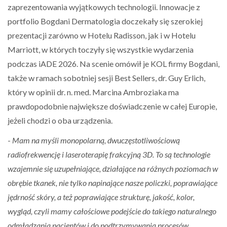
zaprezentowania wyjątkowych technologii. Innowacje z
portfolio Bogdani Dermatologia doczekały się szerokiej
prezentacji zarówno w Hotelu Radisson, jak i w Hotelu
Marriott, w których toczyły się wszystkie wydarzenia
podczas iADE 2026. Na scenie omówił je KOL firmy Bogdani,
także w ramach sobotniej sesji Best Sellers, dr. Guy Erlich,
który w opinii dr. n. med. Marcina Ambroziaka ma
prawdopodobnie największe doświadczenie w całej Europie,
jeżeli chodzi o oba urządzenia.
-
Mam na myśli monopolarną, dwuczęstotliwościową
radiofrekwencję i laseroterapię frakcyjną 3D. To są technologie
wzajemnie się uzupełniające, działające na różnych poziomach w
obrębie tkanek, nie tylko napinające nasze policzki, poprawiające
jędrność skóry, a też poprawiające strukturę, jakość, kolor,
wygląd, czyli mamy całościowe podejście do takiego naturalnego
odmładzania pacjentów i do podtrzymywania procesów