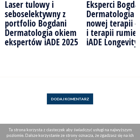
Laser tulowy i
Eksperci Bogda
seboselektywny z
Dermatologia 
portfolio Bogdani
nowej terapii ł
Dermatologia okiem
i terapii rumie
ekspertów iADE 2025
iADE Longevity
DODAJ KOMENTARZ
Ta strona korzysta z ciasteczek aby świadczyć usługi na najwyższym
poziomie. Dalsze korzystanie ze strony oznacza, że zgadzasz się na ich