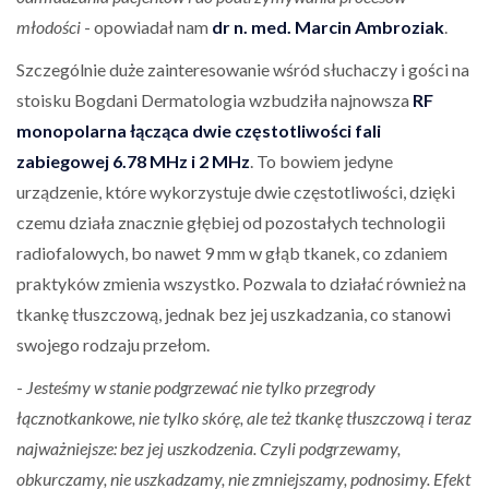
młodości
- opowiadał nam
dr n. med. Marcin Ambroziak
.
Szczególnie duże zainteresowanie wśród słuchaczy i gości na
stoisku Bogdani Dermatologia wzbudziła najnowsza
RF
monopolarna łącząca dwie częstotliwości fali
zabiegowej 6.78 MHz i 2 MHz
. To bowiem jedyne
urządzenie, które wykorzystuje dwie częstotliwości, dzięki
czemu działa znacznie głębiej od pozostałych technologii
radiofalowych, bo nawet 9 mm w głąb tkanek, co zdaniem
praktyków zmienia wszystko. Pozwala to działać również na
tkankę tłuszczową, jednak bez jej uszkadzania, co stanowi
swojego rodzaju przełom.
-
Jesteśmy w stanie podgrzewać nie tylko przegrody
łącznotkankowe, nie tylko skórę, ale też tkankę tłuszczową i teraz
najważniejsze: bez jej uszkodzenia. Czyli podgrzewamy,
obkurczamy, nie uszkadzamy, nie zmniejszamy, podnosimy. Efekt