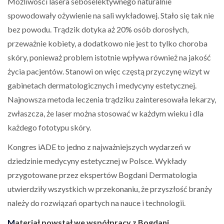
Możliwości lasera seboselektywnego naturalnie
spowodowały ożywienie na sali wykładowej. Stało się tak nie
bez powodu. Trądzik dotyka aż 20% osób dorosłych,
przeważnie kobiety, a dodatkowo nie jest to tylko choroba
skóry, ponieważ problem istotnie wpływa również na jakość
życia pacjentów. Stanowi on więc częstą przyczynę wizyt w
gabinetach dermatologicznych i medycyny estetycznej.
Najnowsza metoda leczenia trądziku zainteresowała lekarzy,
zwłaszcza, że laser można stosować w każdym wieku i dla
każdego fototypu skóry.
Kongres iADE to jedno z najważniejszych wydarzeń w
dziedzinie medycyny estetycznej w Polsce. Wykłady
przygotowane przez ekspertów Bogdani Dermatologia
utwierdziły wszystkich w przekonaniu, że przyszłość branży
należy do rozwiązań opartych na nauce i technologii.
M
ateriał powstał we współpracy z
Bogdani