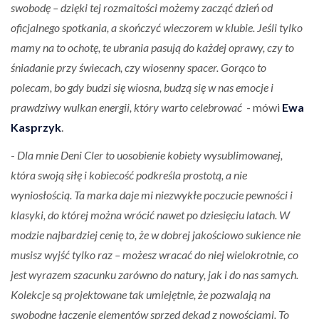
swobodę – dzięki tej rozmaitości możemy zacząć dzień od
oficjalnego spotkania, a skończyć wieczorem w klubie. Jeśli tylko
mamy na to ochotę, te ubrania pasują do każdej oprawy, czy to
śniadanie przy świecach, czy wiosenny spacer. Gorąco to
polecam, bo gdy budzi się wiosna, budzą się w nas emocje i
prawdziwy wulkan energii, który warto celebrować
- mówi
Ewa
Kasprzyk
.
-
Dla mnie Deni Cler to uosobienie kobiety wysublimowanej,
która swoją siłę i kobiecość podkreśla prostotą, a nie
wyniosłością. Ta marka daje mi niezwykłe poczucie pewności i
klasyki, do której można wrócić nawet po dziesięciu latach. W
modzie najbardziej cenię to, że w dobrej jakościowo sukience nie
musisz wyjść tylko raz – możesz wracać do niej wielokrotnie, co
jest wyrazem szacunku zarówno do natury, jak i do nas samych.
Kolekcje są projektowane tak umiejętnie, że pozwalają na
swobodne łączenie elementów sprzed dekad z nowościami. To