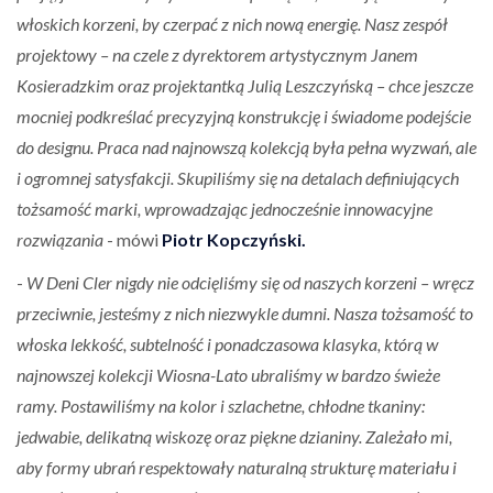
włoskich korzeni, by czerpać z nich nową energię. Nasz zespół
projektowy – na czele z dyrektorem artystycznym Janem
Kosieradzkim oraz projektantką Julią Leszczyńską – chce jeszcze
mocniej podkreślać precyzyjną konstrukcję i świadome podejście
do designu. Praca nad najnowszą kolekcją była pełna wyzwań, ale
i ogromnej satysfakcji. Skupiliśmy się na detalach definiujących
tożsamość marki, wprowadzając jednocześnie innowacyjne
rozwiązania
- mówi
Piotr Kopczyński.
-
W Deni Cler nigdy nie odcięliśmy się od naszych korzeni – wręcz
przeciwnie, jesteśmy z nich niezwykle dumni. Nasza tożsamość to
włoska lekkość, subtelność i ponadczasowa klasyka, którą w
najnowszej kolekcji Wiosna-Lato ubraliśmy w bardzo świeże
ramy. Postawiliśmy na kolor i szlachetne, chłodne tkaniny:
jedwabie, delikatną wiskozę oraz piękne dzianiny. Zależało mi,
aby formy ubrań respektowały naturalną strukturę materiału i