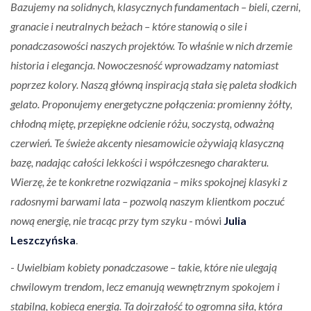
Bazujemy na solidnych, klasycznych fundamentach – bieli, czerni,
granacie i neutralnych beżach – które stanowią o sile i
ponadczasowości naszych projektów. To właśnie w nich drzemie
historia i elegancja. Nowoczesność wprowadzamy natomiast
poprzez kolory. Naszą główną inspiracją stała się paleta słodkich
gelato. Proponujemy energetyczne połączenia: promienny żółty,
chłodną miętę, przepiękne odcienie różu, soczystą, odważną
czerwień. Te świeże akcenty niesamowicie ożywiają klasyczną
bazę, nadając całości lekkości i współczesnego charakteru.
Wierzę, że te konkretne rozwiązania – miks spokojnej klasyki z
radosnymi barwami lata – pozwolą naszym klientkom poczuć
nową energię, nie tracąc przy tym szyku
- mówi
Julia
Leszczyńska
.
-
Uwielbiam kobiety ponadczasowe – takie, które nie ulegają
chwilowym trendom, lecz emanują wewnętrznym spokojem i
stabilną, kobiecą energią. Ta dojrzałość to ogromna siła, która