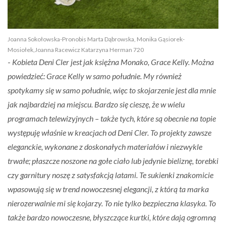
Joanna Sokołowska-Pronobis Marta Dąbrowska, Monika Gąsiorek-
Mosiołek,Joanna Racewicz Katarzyna Herman 720
-
Kobieta Deni Cler jest jak księżna Monako, Grace Kelly. Można
powiedzieć: Grace Kelly w samo południe. My również
spotykamy się w samo południe, więc to skojarzenie jest dla mnie
jak najbardziej na miejscu. Bardzo się cieszę, że w wielu
programach telewizyjnych – także tych, które są obecnie na topie
występuję właśnie w kreacjach od Deni Cler. To projekty zawsze
eleganckie, wykonane z doskonałych materiałów i niezwykle
trwałe; płaszcze noszone na gołe ciało lub jedynie bieliznę, torebki
czy garnitury noszę z satysfakcją latami. Te sukienki znakomicie
wpasowują się w trend nowoczesnej elegancji, z którą ta marka
nierozerwalnie mi się kojarzy. To nie tylko bezpieczna klasyka. To
także bardzo nowoczesne, błyszczące kurtki, które dają ogromną