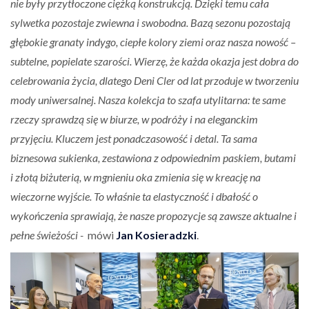
nie były przytłoczone ciężką konstrukcją. Dzięki temu cała
sylwetka pozostaje zwiewna i swobodna. Bazą sezonu pozostają
głębokie granaty indygo, ciepłe kolory ziemi oraz nasza nowość –
subtelne, popielate szarości. Wierzę, że każda okazja jest dobra do
celebrowania życia, dlatego Deni Cler od lat przoduje w tworzeniu
mody uniwersalnej. Nasza kolekcja to szafa utylitarna: te same
rzeczy sprawdzą się w biurze, w podróży i na eleganckim
przyjęciu. Kluczem jest ponadczasowość i detal. Ta sama
biznesowa sukienka, zestawiona z odpowiednim paskiem, butami
i złotą biżuterią, w mgnieniu oka zmienia się w kreację na
wieczorne wyjście. To właśnie ta elastyczność i dbałość o
wykończenia sprawiają, że nasze propozycje są zawsze aktualne i
pełne świeżości -
mówi
Jan Kosieradzki
.