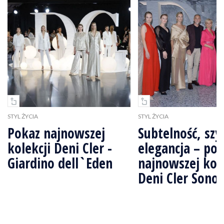
STYL ŻYCIA
STYL ŻYCIA
Pokaz najnowszej
Subtelność, szy
kolekcji Deni Cler -
elegancja – po
Giardino dell`Eden
najnowszej kole
Deni Cler Sono