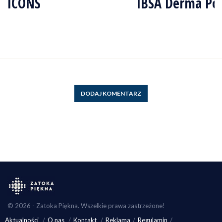
ICONS
IBSA Derma Po
DODAJ KOMENTARZ
© 2026 - Zatoka Piękna. Wszelkie prawa zastrzeżone!
Aktualności
O nas
Kontakt
Reklama
Regulamin