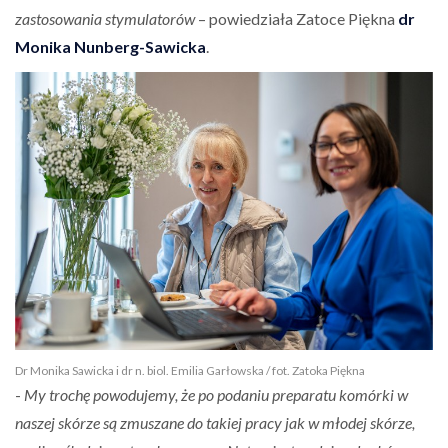
zastosowania stymulatorów
– powiedziała Zatoce Piękna
dr
Monika Nunberg-Sawicka
.
Dr Monika Sawicka i dr n. biol. Emilia Garłowska / fot. Zatoka Piękna
-
My trochę powodujemy, że po podaniu preparatu komórki w
naszej skórze są zmuszane do takiej pracy jak w młodej skórze,